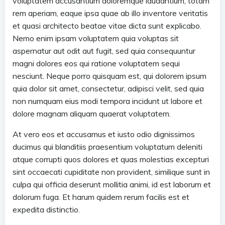
voluptatem accusantium doloremque laudantium, totam
rem aperiam, eaque ipsa quae ab illo inventore veritatis
et quasi architecto beatae vitae dicta sunt explicabo.
Nemo enim ipsam voluptatem quia voluptas sit
aspernatur aut odit aut fugit, sed quia consequuntur
magni dolores eos qui ratione voluptatem sequi
nesciunt. Neque porro quisquam est, qui dolorem ipsum
quia dolor sit amet, consectetur, adipisci velit, sed quia
non numquam eius modi tempora incidunt ut labore et
dolore magnam aliquam quaerat voluptatem.
At vero eos et accusamus et iusto odio dignissimos
ducimus qui blanditiis praesentium voluptatum deleniti
atque corrupti quos dolores et quas molestias excepturi
sint occaecati cupiditate non provident, similique sunt in
culpa qui officia deserunt mollitia animi, id est laborum et
dolorum fuga. Et harum quidem rerum facilis est et
expedita distinctio.